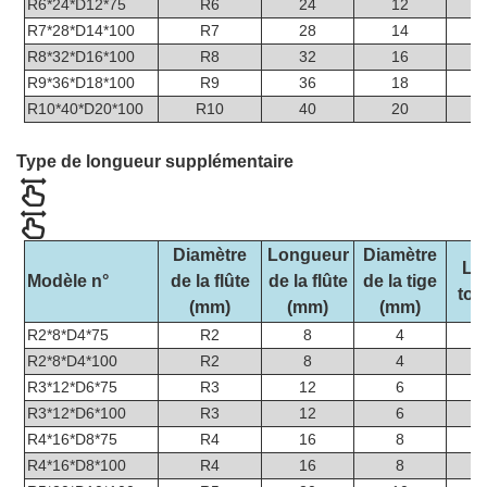
R6*24*D12*75
R6
24
12
R7*28*D14*100
R7
28
14
R8*32*D16*100
R8
32
16
R9*36*D18*100
R9
36
18
R10*40*D20*100
R10
40
20
Type de longueur supplémentaire
Diamètre
Longueur
Diamètre
Lo
Modèle n°
de la flûte
de la flûte
de la tige
tot
(mm)
(mm)
(mm)
R2*8*D4*75
R2
8
4
R2*8*D4*100
R2
8
4
R3*12*D6*75
R3
12
6
R3*12*D6*100
R3
12
6
R4*16*D8*75
R4
16
8
R4*16*D8*100
R4
16
8