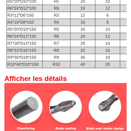
R5*20*D10*100
R5
20
10
R6*24*D12*100
R6
24
12
R3*12*D6*150
R3
12
6
R4*16*D8*150
R4
16
8
R5*20*D10*150
R5
20
10
R6*24*D12*150
R6
24
12
R7*28*D14*150
R7
28
14
R8*32*D16*150
R8
32
16
R9*36*D18*150
R9
36
18
R10*40*D20*150
R10
40
20
Afficher les détails