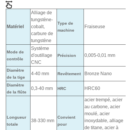
Alliage de
tungstène-
Type de
Matériel
cobalt,
Fraiseuse
machine
carbure de
tungstène
Système
Mode de
d'outillage
0,005-0,01 mm
Précision
contrôle
CNC
Diamètre
4-40 mm
Bronze Nano
Revêtement
de la tige
Diamètre
0,3-40 mm
HRC60
HRC
de la flûte
acier trempé, acier
au carbone, acier
moulé, acier
Longueur
Convient
38-330 mm
inoxydable, alliage
totale
pour
de titane, acier à