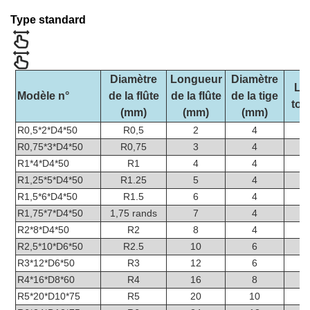
Type standard
Diamètre
Longueur
Diamètre
Lo
Modèle n°
de la flûte
de la flûte
de la tige
tot
(mm)
(mm)
(mm)
R0,5*2*D4*50
R0,5
2
4
R0,75*3*D4*50
R0,75
3
4
R1*4*D4*50
R1
4
4
R1,25*5*D4*50
R1.25
5
4
R1,5*6*D4*50
R1.5
6
4
R1,75*7*D4*50
1,75 rands
7
4
R2*8*D4*50
R2
8
4
R2,5*10*D6*50
R2.5
10
6
R3*12*D6*50
R3
12
6
R4*16*D8*60
R4
16
8
R5*20*D10*75
R5
20
10