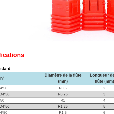
fications
ndard
Diamètre de la flûte
Longueur de
n°
(mm)
flûte
(mm)
4*50
R0,5
2
D4*50
R0,75
3
*50
R1
4
D4*50
R1.25
5
4*50
R1.5
6