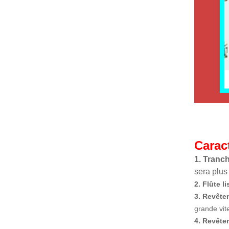
Carac
1. Tranch
sera plus
2. Flûte li
3. Revêtem
grande vit
4. Revête