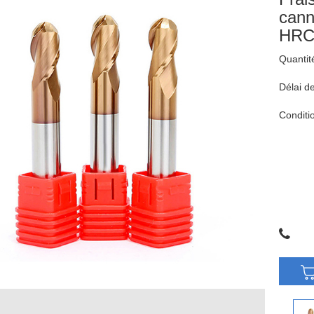
cann
HRC5
Quantit
Délai de
Conditi