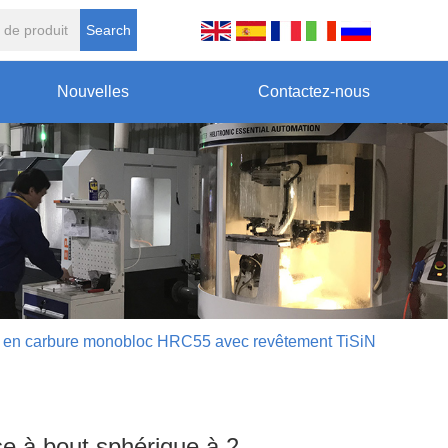
Search
Nouvelles
Contactez-nous
es en carbure monobloc HRC55 avec revêtement TiSiN
se à bout sphérique à 2