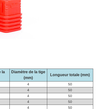
 la
Diamètre de la tige
Longueur totale
(mm)
(mm)
4
50
4
50
4
50
4
50
4
50