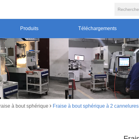
Produits
Téléchargements
raise à bout sphérique
Fraise à bout sphérique à 2 cannelur
Frai