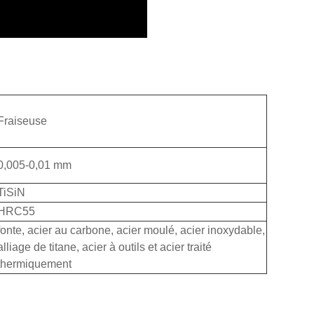
Fraiseuse
0,005-0,01 mm
TiSiN
HRC55
fonte, acier au carbone, acier moulé, acier inoxydable,
alliage de titane, acier à outils et acier traité
thermiquement