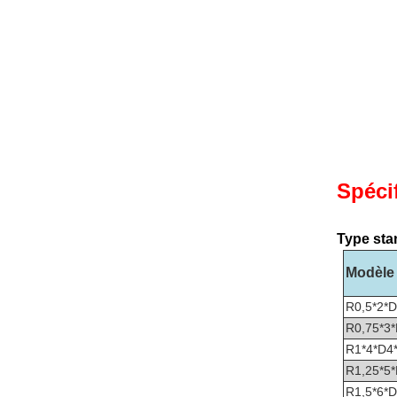
Spéci
Type sta
Modèle 
R0,5*2*D
R0,75*3*
R1*4*D4
R1,25*5*
R1,5*6*D